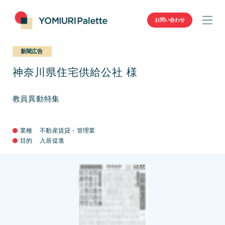
>
>
トップ
実績紹介
神奈川県住宅供給公社 様
お問い合わせ
新聞広告
神奈川県住宅供給公社 様
教員異動特集
業種
不動産賃貸・管理業
目的
入居促進